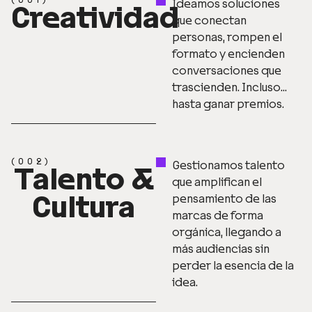
(001)
Ideamos soluciones
Creatividad
que conectan
personas, rompen el
formato y encienden
conversaciones que
trascienden. Incluso…
hasta ganar premios.
(002)
Gestionamos talento
Talento &
que amplifican el
Cultura
pensamiento de las
marcas de forma
orgánica, llegando a
más audiencias sin
perder la esencia de la
idea.