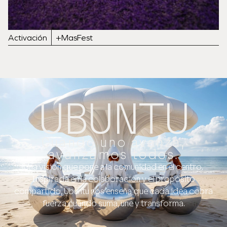
Activación
+MasFest
UBUNTU
Cuando uno avanza,
avanzamos todos.
Una visión que pone a la comunidad en el centro.
Inspirada en la colaboración y el propósito
compartido, Ubuntu nos enseña que cada idea cobra
fuerza cuando suma, une y transforma.