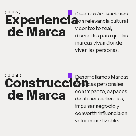
(003)
Creamos Activaciones
Experiencia
con relevancia cultural
de Marca
y contexto real,
diseñadas para que las
marcas vivan donde
viven las personas.
(004)
Desarrollamos Marcas
Construcción
y marcas personales
de Marca
con impacto, capaces
de atraer audiencias,
impulsar negocio y
convertir influencia en
valor monetizable.