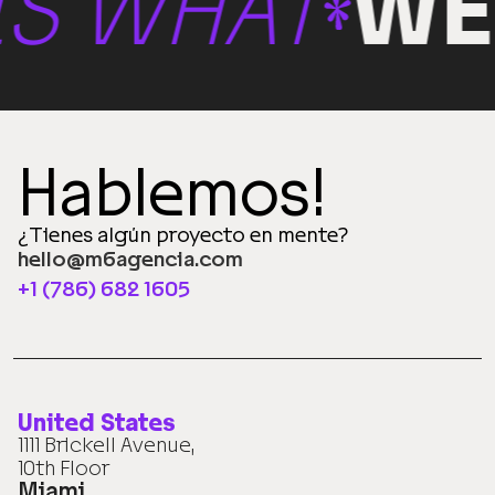
WHAT
WE D
Hablemos!
¿Tienes algún proyecto en mente?
hello@m6agencia.com
+1 (786) 682 1605
United States
1111 Brickell Avenue,
10th Floor
Miami