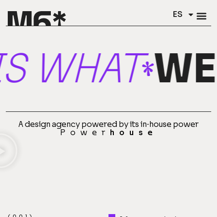
ES
EN
WHAT
WE D
A design agency powered by its in-house power
Power
house